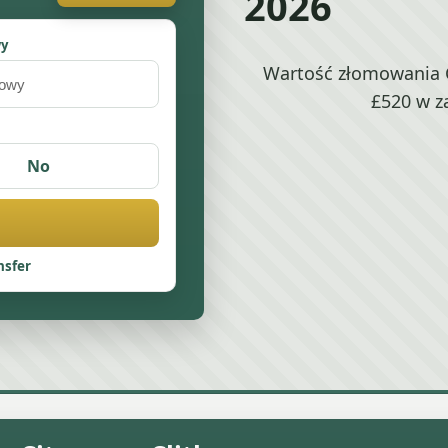
2026
wy
Wartość złomowania C
£520 w z
No
nsfer