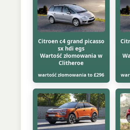
Citroen c4 grand picasso
Cit
sx hdi egs
Wartość złomowania w
Wa
Clitheroe
wartość złomowania to £296
war