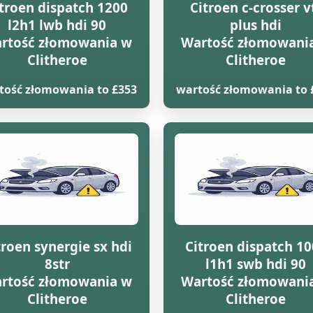
troen dispatch 1200
Citroen c-crosser v
l2h1 lwb hdi 90
plus hdi
rtość złomowania w
Wartość złomowani
Clitheroe
Clitheroe
tość złomowania to £353
wartość złomowania to 
troen synergie sx hdi
Citroen dispatch 1
8str
l1h1 swb hdi 90
rtość złomowania w
Wartość złomowani
Clitheroe
Clitheroe