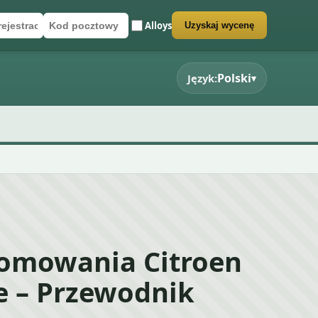
Alloys
Uzyskaj wycenę
rejestracyjny
cztowy
rmularz wyceny
Polski
Język:
▾
łomowania Citroen
e – Przewodnik