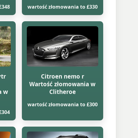
£348
wartość złomowania to £330
vtr
Citroen nemo r
Wartość złomowania w
a w
Clitheroe
wartość złomowania to £300
£304