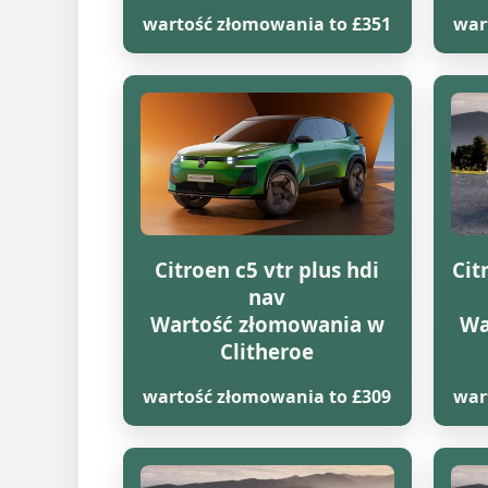
wartość złomowania to £351
war
Citroen c5 vtr plus hdi
Cit
nav
Wartość złomowania w
Wa
Clitheroe
wartość złomowania to £309
war