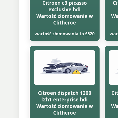
Citroen c3 picasso
Ci
exclusive hdi
Wartość złomowania w
Wa
Clitheroe
wartość złomowania to £520
war
Citroen dispatch 1200
Ci
l2h1 enterprise hdi
Wartość złomowania w
Wa
Clitheroe