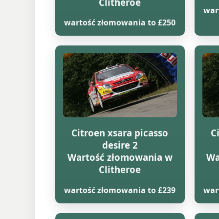
Clitheroe
war
wartość złomowania to £250
Citroen xsara picasso
C
desire 2
Wartość złomowania w
Wa
Clitheroe
wartość złomowania to £239
war