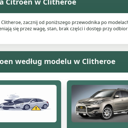
 Citroen w Clitheroe
w Clitheroe, zacznij od poniższego przewodnika po modela
ają się przez wagę, stan, brak części i dostęp przy odbiorz
roen według modelu w Clitheroe