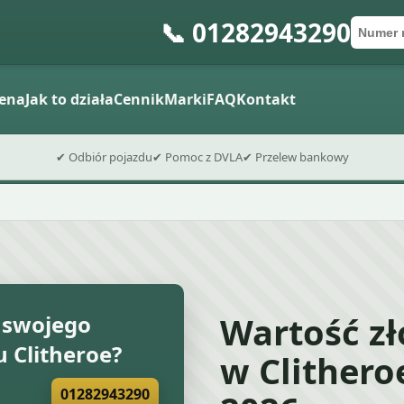
📞 01282943290
Numer 
Kod po
Wyślij fo
ena
Jak to działa
Cennik
Marki
FAQ
Kontakt
✔ Odbiór pojazdu
✔ Pomoc z DVLA
✔ Przelew bankowy
Wartość z
 swojego
Clitheroe?
w Clithero
01282943290