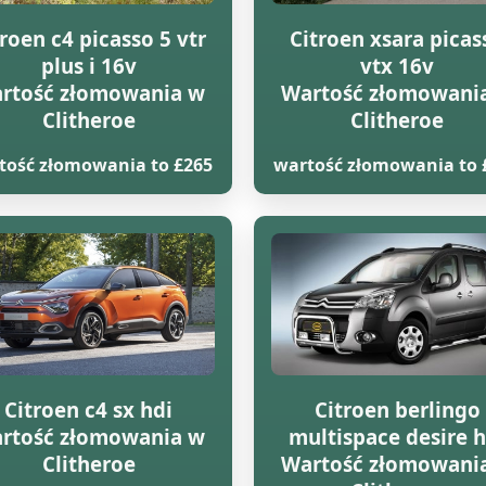
troen c4 picasso 5 vtr
Citroen xsara picas
plus i 16v
vtx 16v
rtość złomowania w
Wartość złomowani
Clitheroe
Clitheroe
tość złomowania to £265
wartość złomowania to 
Citroen c4 sx hdi
Citroen berlingo
rtość złomowania w
multispace desire h
Clitheroe
Wartość złomowani