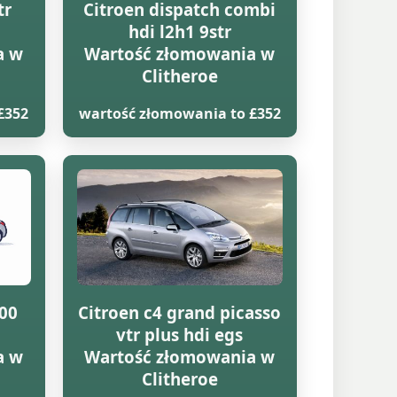
tr
Citroen dispatch combi
hdi l2h1 9str
a w
Wartość złomowania w
Clitheroe
£352
wartość złomowania to £352
000
Citroen c4 grand picasso
vtr plus hdi egs
a w
Wartość złomowania w
Clitheroe