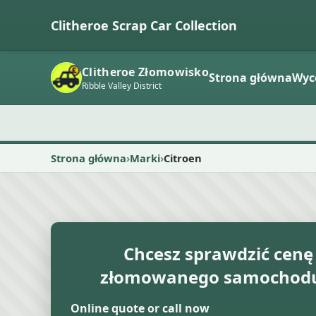
Clitheroe Scrap Car Collection
Clitheroe Złomowisko
Strona główna
Wyc
Ribble Valley District
Strona główna
Marki
Citroen
Chcesz sprawdzić cenę
złomowanego samochodu 
Online quote or call now