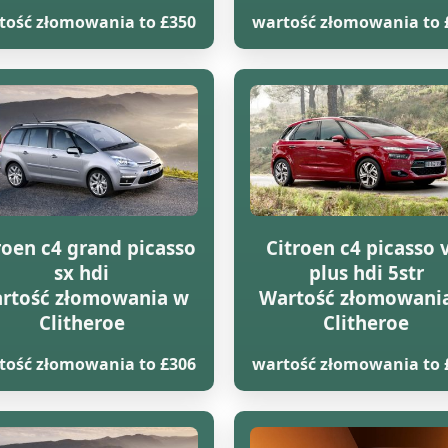
tość złomowania to £350
wartość złomowania to 
roen c4 grand picasso
Citroen c4 picasso 
sx hdi
plus hdi 5str
rtość złomowania w
Wartość złomowani
Clitheroe
Clitheroe
tość złomowania to £306
wartość złomowania to 