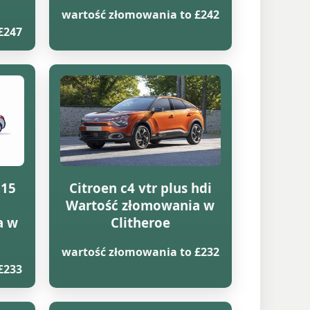
wartość złomowania to £242
£247
815
Citroen c4 vtr plus hdi
Wartość złomowania w
a w
Clitheroe
wartość złomowania to £232
£233