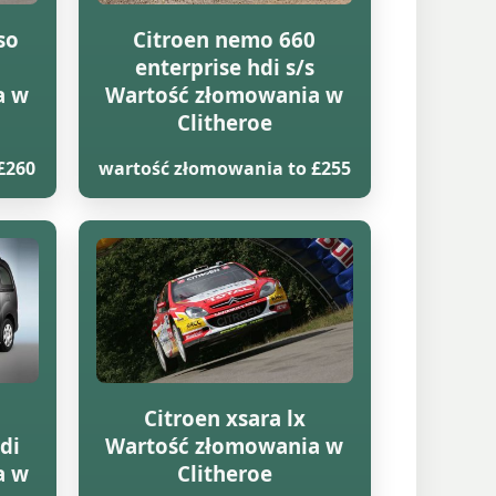
so
Citroen nemo 660
enterprise hdi s/s
a w
Wartość złomowania w
Clitheroe
£260
wartość złomowania to £255
Citroen xsara lx
di
Wartość złomowania w
a w
Clitheroe