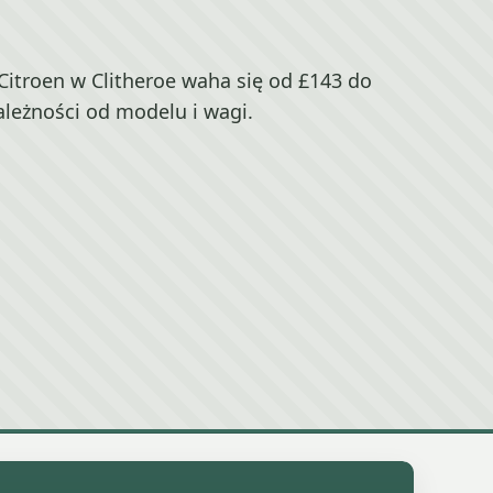
itroen w Clitheroe waha się od £143 do
ależności od modelu i wagi.