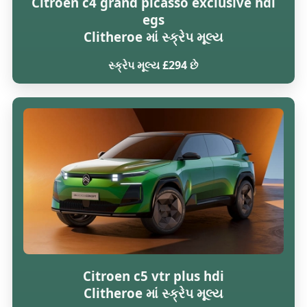
Citroen c4 grand picasso exclusive hdi
egs
Clitheroe માં સ્ક્રેપ મૂલ્ય
સ્ક્રેપ મૂલ્ય £294 છે
Citroen c5 vtr plus hdi
Clitheroe માં સ્ક્રેપ મૂલ્ય