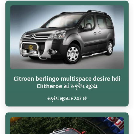
Citroen berlingo multispace desire hdi
Clitheroe માં સ્ક્રેપ મૂલ્ય
સ્ક્રેપ મૂલ્ય £247 છે