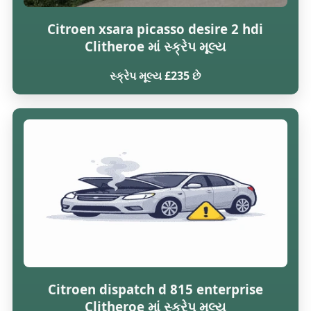
Citroen xsara picasso desire 2 hdi
Clitheroe માં સ્ક્રેપ મૂલ્ય
સ્ક્રેપ મૂલ્ય £235 છે
Citroen dispatch d 815 enterprise
Clitheroe માં સ્ક્રેપ મૂલ્ય