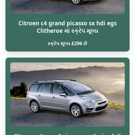
Citroen c4 grand picasso sx hdi egs
Clitheroe માં સ્ક્રેપ મૂલ્ય
સ્ક્રેપ મૂલ્ય £296 છે