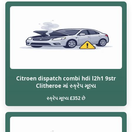
Citroen dispatch combi hdi l2h1 9str
Clitheroe માં સ્ક્રેપ મૂલ્ય
સ્ક્રેપ મૂલ્ય £352 છે