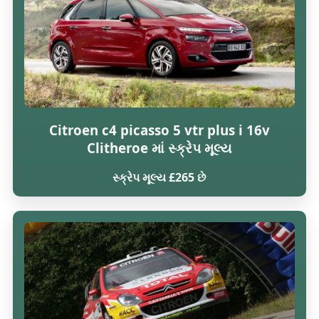
Citroen c4 picasso 5 vtr plus i 16v
Clitheroe માં સ્ક્રેપ મૂલ્ય
સ્ક્રેપ મૂલ્ય £265 છે