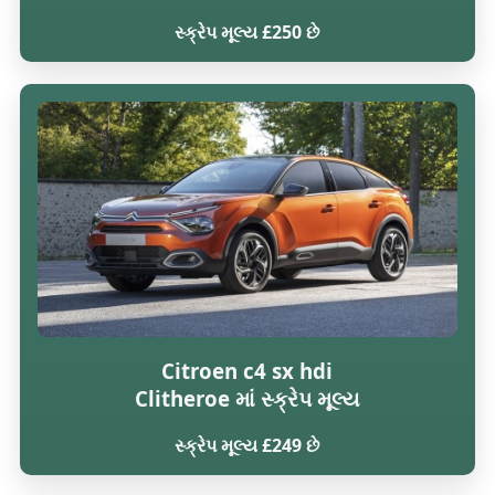
સ્ક્રેપ મૂલ્ય £250 છે
Citroen c4 sx hdi
Clitheroe માં સ્ક્રેપ મૂલ્ય
સ્ક્રેપ મૂલ્ય £249 છે