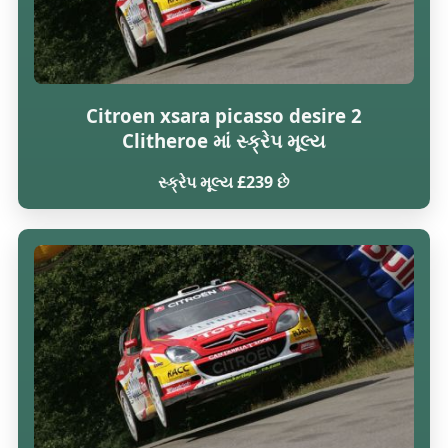
Citroen xsara picasso desire 2
Clitheroe માં સ્ક્રેપ મૂલ્ય
સ્ક્રેપ મૂલ્ય £239 છે