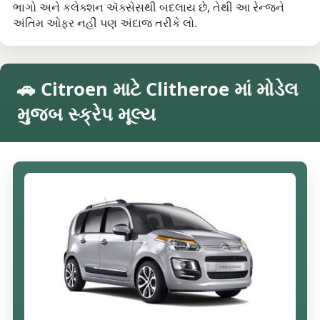
ભાગો અને કલેક્શન ઍક્સેસથી બદલાય છે, તેથી આ રેન્જને
અંતિમ ઓફર નહીં પણ અંદાજ તરીકે લો.
🚗 Citroen માટે Clitheroe માં મોડેલ
મુજબ સ્ક્રેપ મૂલ્ય