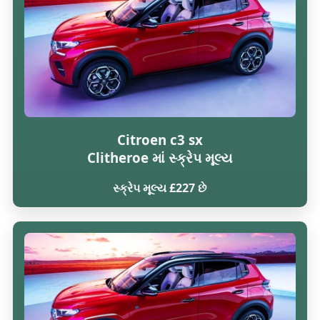
Citroen c3 sx
Clitheroe માં સ્ક્રેપ મૂલ્ય
સ્ક્રેપ મૂલ્ય £227 છે