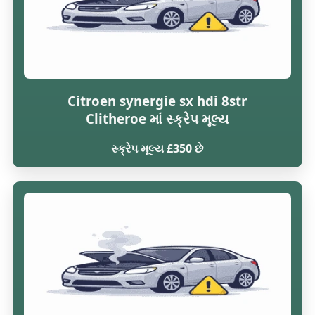
Citroen synergie sx hdi 8str
Clitheroe માં સ્ક્રેપ મૂલ્ય
સ્ક્રેપ મૂલ્ય £350 છે