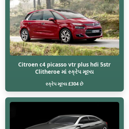
Citroen c4 picasso vtr plus hdi 5str
Clitheroe માં સ્ક્રેપ મૂલ્ય
સ્ક્રેપ મૂલ્ય £304 છે