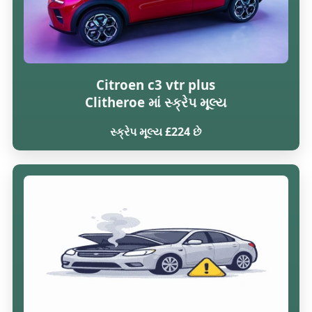
Citroen c3 vtr plus
Clitheroe માં સ્ક્રેપ મૂલ્ય
સ્ક્રેપ મૂલ્ય £224 છે