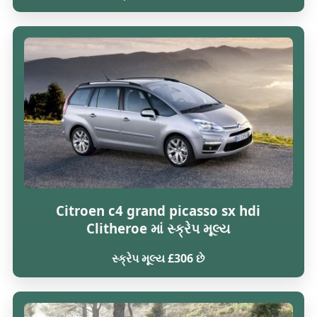
Citroen c4 grand picasso sx hdi
Clitheroe માં સ્ક્રેપ મૂલ્ય
સ્ક્રેપ મૂલ્ય £306 છે