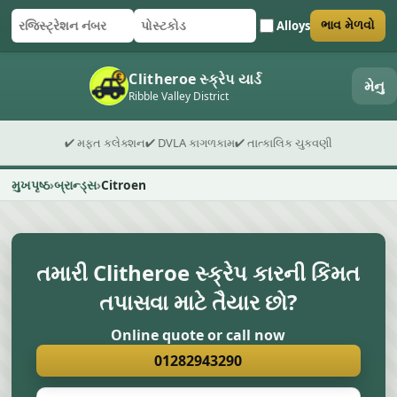
Alloys
ભાવ મેળવો
રજિસ્ટ્રેશન નંબર
પોસ્ટકોડ
ફોર્મ સબમિટ કરો
Clitheroe સ્ક્રેપ યાર્ડ
મેનુ
Ribble Valley District
✔ મફત કલેક્શન
✔ DVLA કાગળકામ
✔ તાત્કાલિક ચુકવણી
મુખપૃષ્ઠ
બ્રાન્ડ્સ
Citroen
તમારી Clitheroe સ્ક્રેપ કારની કિંમત
તપાસવા માટે તૈયાર છો?
Online quote or call now
01282943290