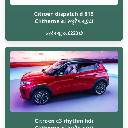
Citroen dispatch d 815
Clitheroe માં સ્ક્રેપ મૂલ્ય
સ્ક્રેપ મૂલ્ય £223 છે
Citroen c3 rhythm hdi
Clitheroe માં સ્ક્રેપ મૂલ્ય