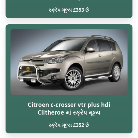
સ્ક્રેપ મૂલ્ય £353 છે
Citroen c-crosser vtr plus hdi
Clitheroe માં સ્ક્રેપ મૂલ્ય
સ્ક્રેપ મૂલ્ય £352 છે