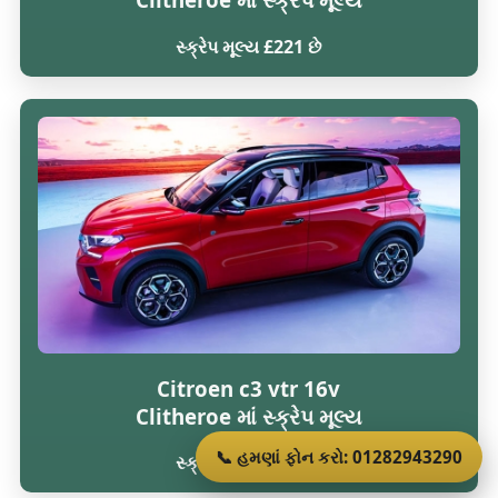
સ્ક્રેપ મૂલ્ય £221 છે
Citroen c3 vtr 16v
Clitheroe માં સ્ક્રેપ મૂલ્ય
📞 હમણાં ફોન કરો: 01282943290
સ્ક્રેપ મૂલ્ય £216 છે