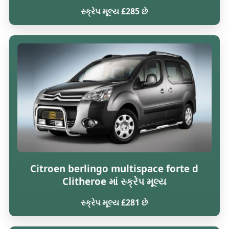
સ્ક્રેપ મૂલ્ય £285 છે
Citroen berlingo multispace forte d
Clitheroe માં સ્ક્રેપ મૂલ્ય
સ્ક્રેપ મૂલ્ય £281 છે