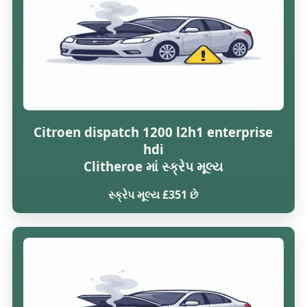
Citroen dispatch 1200 l2h1 enterprise
hdi
Clitheroe માં સ્ક્રેપ મૂલ્ય
સ્ક્રેપ મૂલ્ય £351 છે