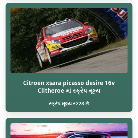
Citroen xsara picasso desire 16v
Clitheroe માં સ્ક્રેપ મૂલ્ય
સ્ક્રેપ મૂલ્ય £228 છે