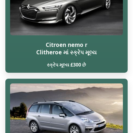
Citroen nemo r
Clitheroe માં સ્ક્રેપ મૂલ્ય
સ્ક્રેપ મૂલ્ય £300 છે