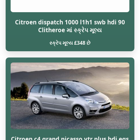
Citroen dispatch 1000 l1h1 swb hdi 90
Clitheroe માં સ્ક્રેપ મૂલ્ય
સ્ક્રેપ મૂલ્ય £348 છે
Citroen c4 grand picasso vtr plus hdi egs