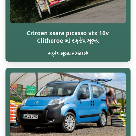
Citroen xsara picasso vtx 16v
Clitheroe માં સ્ક્રેપ મૂલ્ય
સ્ક્રેપ મૂલ્ય £260 છે