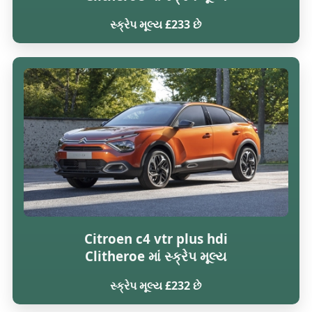
સ્ક્રેપ મૂલ્ય £233 છે
Citroen c4 vtr plus hdi
Clitheroe માં સ્ક્રેપ મૂલ્ય
સ્ક્રેપ મૂલ્ય £232 છે