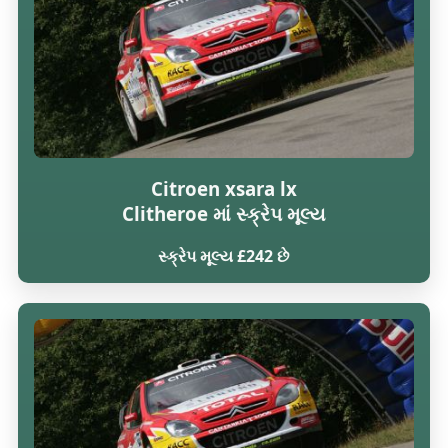
Citroen xsara lx
Clitheroe માં સ્ક્રેપ મૂલ્ય
સ્ક્રેપ મૂલ્ય £242 છે