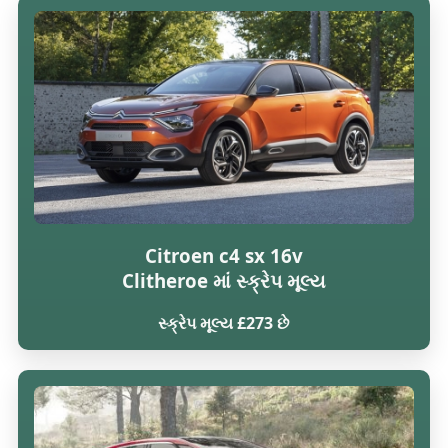
Citroen c4 sx 16v
Clitheroe માં સ્ક્રેપ મૂલ્ય
સ્ક્રેપ મૂલ્ય £273 છે