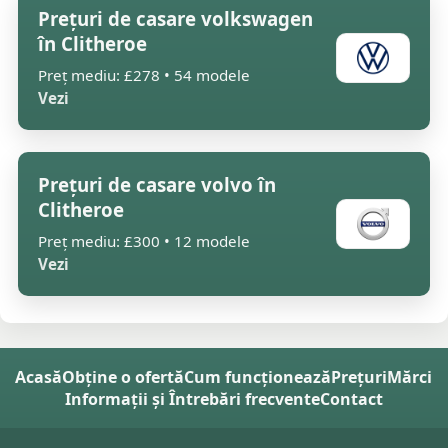
Prețuri de casare volkswagen
în Clitheroe
Preț mediu: £278 • 54 modele
Vezi
Prețuri de casare volvo în
Clitheroe
Preț mediu: £300 • 12 modele
Vezi
Acasă
Obține o ofertă
Cum funcționează
Prețuri
Mărci
Informații și Întrebări frecvente
Contact