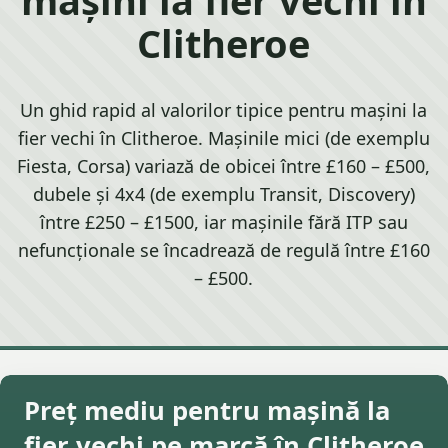
Clitheroe
Un ghid rapid al valorilor tipice pentru mașini la
fier vechi în Clitheroe. Mașinile mici (de exemplu
Fiesta, Corsa) variază de obicei între £160 – £500,
dubele și 4x4 (de exemplu Transit, Discovery)
între £250 – £1500, iar mașinile fără ITP sau
nefuncționale se încadrează de regulă între £160
– £500.
Preț mediu pentru mașină la
fier vechi pe marcă în Clitheroe