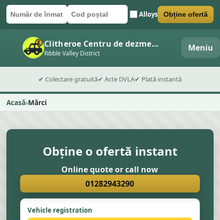
Alloys
Obține ofertă
Număr de înmatriculare
Cod poștal
Trimite formularul
Clitheroe Centru de dezmembrări auto
Meniu
Ribble Valley District
✔ Colectare gratuită
✔ Acte DVLA
✔ Plată instantă
Acasă
Mărci
Obține o ofertă instant
Online quote or call now
01282943290
Vehicle registration