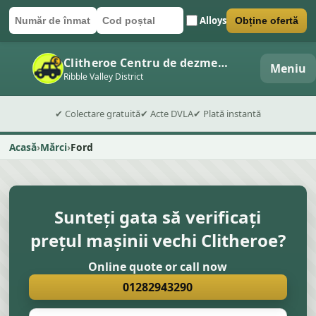
Alloys
Obține ofertă
Număr de înmatriculare
Cod poștal
Trimite formularul
Clitheroe Centru de dezmembrări auto
Meniu
Ribble Valley District
✔ Colectare gratuită
✔ Acte DVLA
✔ Plată instantă
Acasă
Mărci
Ford
Sunteți gata să verificați
prețul mașinii vechi Clitheroe?
Online quote or call now
01282943290