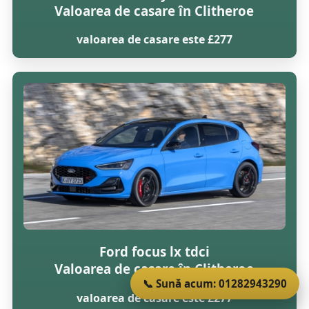
Valoarea de casare în Clitheroe
valoarea de casare este £277
Ford focus lx tdci
Valoarea de casare în Clitheroe
📞 Sună acum: 01282943290
valoarea de casare este £277