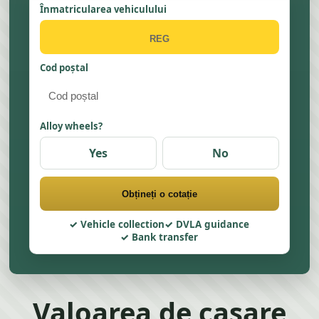
Înmatricularea vehiculului
Cod poștal
Alloy wheels?
Yes
No
Obțineți o cotație
Vehicle collection
DVLA guidance
Bank transfer
Valoarea de casare