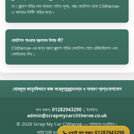
না। স্ক্র্যাপ গাড়ির দাম সাধারণ গাইড মূল্য, আর কোটেশন হলো Clitheroe-
এ আপনার নির্দিষ্ট গাড়ির জন্য।
কোটেশন পাওয়ার দ্রুততম উপায় কী?
Clitheroe-এর জন্য দ্রুত স্ক্র্যাপ গাড়ির কোটেশন পেতে রেজিস্ট্রেশন এবং
পোস্টকোড দিন।
হোম
মূল্য জানুন
কিভাবে কাজ করে
মূল্য
ব্র্যান্ড
তথ্য ও সাধারণ প্রশ্ন
যোগাযোগ
কল করুন:
01282943290
| ইমেইল:
admin@scrapmycarclitheroe.co.uk
© 2026 Scrap My Car Clitheroe — সর্বস্বত্ব সংরক্ষিত।
সাইট তৈরি করেছেন
Donnie Welsh
📞 এখনই কল করুন: 01282943290