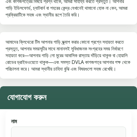
এবং কাগজপত্রের বিষয়ে প্রশ্ন থাকে, আমরা সাহায্য করতে প্রস্তুত। আপনার
গাড়ি ইডিসফোর্ড, চ্যাটবার্ন বা শহরের কেন্দ্র যেখানেই থামানো হোক না কেন, আমরা
প্রক্রিয়াটিকে সহজ এবং স্থানীয় রূপে তৈরি করি।
আমাদের ক্লিথেরো টিম আপনার গাড়ি স্ক্র্যাপ করার কোনো প্রশ্নে সহায়তা করতে
প্রস্তুত, আপনার সময়সূচীর সাথে মানানসই সুবিধাজনক সংগ্রহের সময় নির্ধারণে
সহায়তা করে—আপনার গাড়ি লো মুরের আবাসিক রাস্তায় দাঁড়িয়ে থাকুক বা হোয়ালি
রোডের ড্রাইভওয়েতে থাকুক—এবং সমস্ত DVLA কাগজপত্র আপনার পক্ষ থেকে
পরিচালনা করে। আমরা স্থানীয় চাহিদা বুঝি এবং বিষয়গুলো সহজ রেখেছি।
যোগাযোগ করুন
নাম