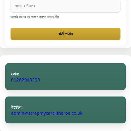
আপনি বট নন তা প্রমাণ করতে উত্তর দিন
বার্তা পাঠান
ফোন:
01282943290
ইমেইল:
admin@scrapmycarclitheroe.co.uk