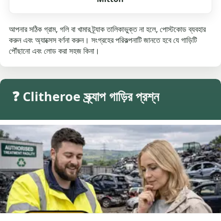
আপনার সঠিক গ্রাম, গলি বা খামার ট্র্যাক তালিকাভুক্ত না হলে, পোস্টকোড ব্যবহার
করুন এবং অ্যাক্সেস বর্ণনা করুন। সংগ্রহের পরিকল্পনাটি জানতে হবে যে গাড়িটি
পৌঁছানো এবং লোড করা সহজ কিনা।
❓ Clitheroe স্ক্র্যাপ গাড়ির প্রশ্ন