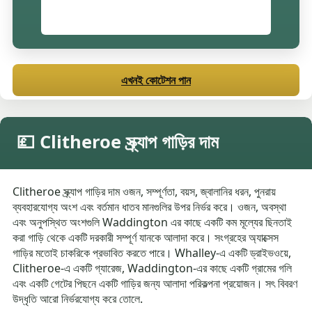
এখনই কোটেশন পান
💷 Clitheroe স্ক্র্যাপ গাড়ির দাম
Clitheroe স্ক্র্যাপ গাড়ির দাম ওজন, সম্পূর্ণতা, বয়স, জ্বালানির ধরন, পুনরায়
ব্যবহারযোগ্য অংশ এবং বর্তমান ধাতব মানগুলির উপর নির্ভর করে। ওজন, অবস্থা
এবং অনুপস্থিত অংশগুলি Waddington এর কাছে একটি কম মূল্যের ছিনতাই
করা গাড়ি থেকে একটি দরকারী সম্পূর্ণ যানকে আলাদা করে। সংগ্রহের অ্যাক্সেস
গাড়ির মতোই চাকরিকে প্রভাবিত করতে পারে। Whalley-এ একটি ড্রাইভওয়ে,
Clitheroe-এ একটি গ্যারেজ, Waddington-এর কাছে একটি গ্রামের গলি
এবং একটি গেটের পিছনে একটি গাড়ির জন্য আলাদা পরিকল্পনা প্রয়োজন। সৎ বিবরণ
উদ্ধৃতি আরো নির্ভরযোগ্য করে তোলে.