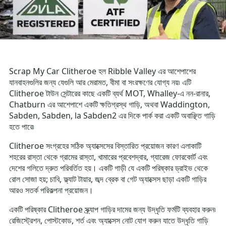
Scrap My Car Clitheroe হল Ribble Valley এর আশেপাশের
যানবাহনগুলির জন্য যেগুলি আর মেরামত, বীমা বা সংরক্ষণের যোগ্য নয়৷ এটি
Clitheroe টাউন সেন্টারের কাছে একটি ব্যর্থ MOT, Whalley-এ নন-রানার,
Chatburn এর আশেপাশে একটি ক্ষতিগ্রস্থ গাড়ি, অথবা Waddington,
Sabden, Sabden, la Sabden2 এর দিকে পার্ক করা একটি অবাঞ্ছিত গাড়ি
হতে পারে৷
Clitheroe সংগ্রহের সঠিক অ্যাক্সেসের বিস্তারিত প্রয়োজন কারণ এলাকাটি
শহরের রাস্তা থেকে গ্রামের রাস্তা, খামারের প্রবেশদ্বার, গ্যারেজ ফোরকোর্ট এবং
দেশের গলিতে দ্রুত পরিবর্তিত হয়। একটি গাড়ী যে একটি পরিষ্কার ড্রাইভ থেকে
রোল সোজা হয়; চাবি, ফ্ল্যাট টায়ার, জব্দ ব্রেক বা গেট অ্যাক্সেস ছাড়া একটি গাড়ির
আরও সতর্ক পরিকল্পনা প্রয়োজন।
একটি পরিষ্কার Clitheroe স্ক্র্যাপ গাড়ির দামের জন্য উদ্ধৃতি ফর্মটি ব্যবহার করুন৷
রেজিস্ট্রেশন, পোস্টকোড, শর্ত এবং অ্যাক্সেস নোট যোগ করুন যাতে উদ্ধৃতি গাড়ি