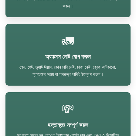
করুন।
🚛
অ্যাক্সেস নোট যোগ করুন
লেন, গেট, ফ্ল্যাট টায়ার, কোন চাবি নেই, চাকা নেই, ব্রেক আটকানো,
গ্যারেজের সময় বা অবরুদ্ধ পার্কিং উল্লেখ করুন।
💸
হস্তান্তর সম্পূর্ণ করুন
সংগ্রহে সম্মত হন, ব্যাঙ্ক ট্রান্সফার পেমেন্ট পান এবং DVLA নিষ্পত্তি