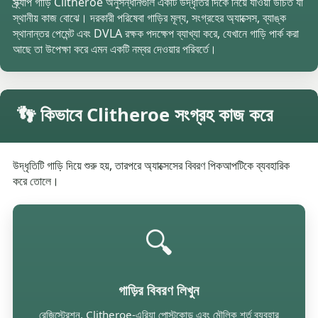
স্ক্র্যাপ গাড়ি Clitheroe অনুসন্ধানগুলি একটি উদ্ধৃতির দিকে নিয়ে যাওয়া উচিত যা
স্থানীয় কাজ বোঝে। দরকারী পরিষেবা গাড়ির মূল্য, সংগ্রহের অ্যাক্সেস, ব্যাঙ্ক
স্থানান্তর পেমেন্ট এবং DVLA রক্ষক পদক্ষেপ ব্যাখ্যা করে, যেখানে গাড়ি পার্ক করা
আছে তা উপেক্ষা করে এমন একটি নম্বর দেওয়ার পরিবর্তে।
👣 কিভাবে Clitheroe সংগ্রহ কাজ করে
উদ্ধৃতিটি গাড়ি দিয়ে শুরু হয়, তারপরে অ্যাক্সেসের বিবরণ পিকআপটিকে ব্যবহারিক
করে তোলে।
🔍
গাড়ির বিবরণ লিখুন
রেজিস্ট্রেশন, Clitheroe-এরিয়া পোস্টকোড এবং মৌলিক শর্ত ব্যবহার