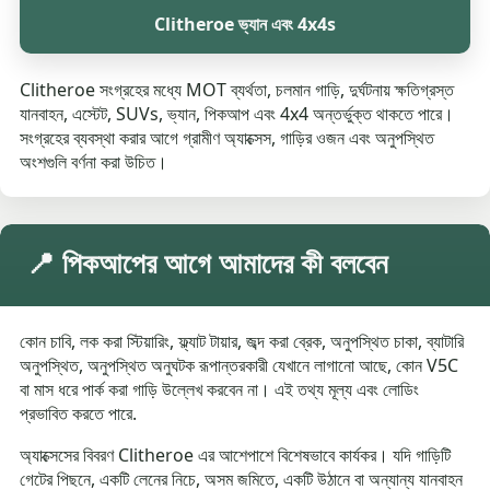
Clitheroe ভ্যান এবং 4x4s
Clitheroe সংগ্রহের মধ্যে MOT ব্যর্থতা, চলমান গাড়ি, দুর্ঘটনায় ক্ষতিগ্রস্ত
যানবাহন, এস্টেট, SUVs, ভ্যান, পিকআপ এবং 4x4 অন্তর্ভুক্ত থাকতে পারে।
সংগ্রহের ব্যবস্থা করার আগে গ্রামীণ অ্যাক্সেস, গাড়ির ওজন এবং অনুপস্থিত
অংশগুলি বর্ণনা করা উচিত।
📍 পিকআপের আগে আমাদের কী বলবেন
কোন চাবি, লক করা স্টিয়ারিং, ফ্ল্যাট টায়ার, জব্দ করা ব্রেক, অনুপস্থিত চাকা, ব্যাটারি
অনুপস্থিত, অনুপস্থিত অনুঘটক রূপান্তরকারী যেখানে লাগানো আছে, কোন V5C
বা মাস ধরে পার্ক করা গাড়ি উল্লেখ করবেন না। এই তথ্য মূল্য এবং লোডিং
প্রভাবিত করতে পারে.
অ্যাক্সেসের বিবরণ Clitheroe এর আশেপাশে বিশেষভাবে কার্যকর। যদি গাড়িটি
গেটের পিছনে, একটি লেনের নিচে, অসম জমিতে, একটি উঠানে বা অন্যান্য যানবাহন