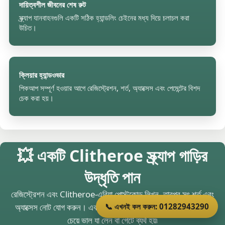
দায়িত্বশীল জীবনের শেষ রুট
স্ক্র্যাপ যানবাহনগুলি একটি সঠিক হ্যান্ডলিং চেইনের মধ্য দিয়ে চলাচল করা
উচিত।
ক্লিয়ার হ্যান্ডওভার
পিকআপ সম্পূর্ণ হওয়ার আগে রেজিস্ট্রেশন, শর্ত, অ্যাক্সেস এবং পেমেন্টের বিশদ
চেক করা হয়।
💥 একটি Clitheroe স্ক্র্যাপ গাড়ির
উদ্ধৃতি পান
রেজিস্ট্রেশন এবং Clitheroe-এরিয়া পোস্টকোড লিখুন, তারপর সৎ শর্ত এবং
📞 এখনই কল করুন: 01282943290
অ্যাক্সেস নোট যোগ করুন। একটি ব্যবহারিক উদ্ধৃতি একটি দ্রুত অনুমানের
চেয়ে ভাল যা লেন বা গেটে ব্যর্থ হয়৷