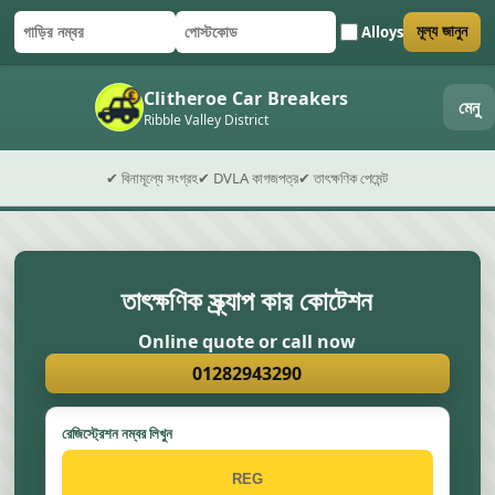
Alloys
মূল্য জানুন
গাড়ির নম্বর
পোস্টকোড
ফর্ম জমা দিন
Clitheroe Car Breakers
মেনু
Ribble Valley District
✔ বিনামূল্যে সংগ্রহ
✔ DVLA কাগজপত্র
✔ তাৎক্ষণিক পেমেন্ট
তাৎক্ষণিক স্ক্র্যাপ কার কোটেশন
Online quote or call now
01282943290
রেজিস্ট্রেশন নম্বর লিখুন