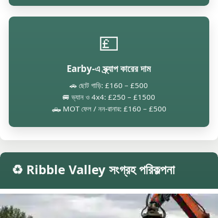
💷
Earby-এ স্ক্র্যাপ কারের দাম
🚗 ছোট গাড়ি: £160 – £500
🚐 ভ্যান ও 4x4: £250 – £1500
🛻 MOT ফেল / নন-রানার: £160 – £500
♻️ Ribble Valley সংগ্রহ পরিকল্পনা