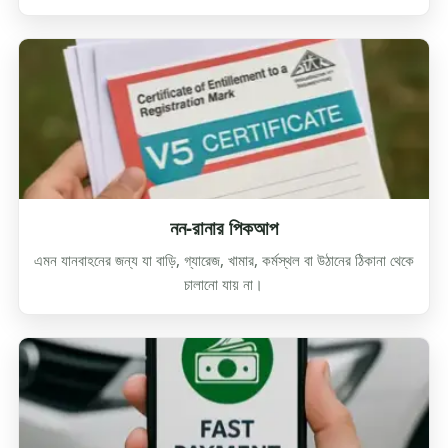
নন-রানার পিকআপ
এমন যানবাহনের জন্য যা বাড়ি, গ্যারেজ, খামার, কর্মস্থল বা উঠানের ঠিকানা থেকে
চালানো যায় না।