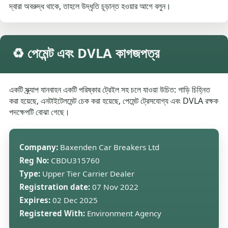
দ্বারা অবরুদ্ধ থাকে, তাহলে উদ্ধৃতি চূড়ান্ত হওয়ার আগে বলুন।
♻️ পেমেন্ট এবং DVLA কাগজপত্র
একটি স্ক্র্যাপ যানবাহন একটি পরিষ্কার ট্রেইল সহ চলে যাওয়া উচিত: গাড়ি চিহ্নিত
করা হয়েছে, এনটাইটেলমেন্ট চেক করা হয়েছে, পেমেন্ট ট্রেসযোগ্য এবং DVLA রক্ষক
পদক্ষেপটি বোঝা গেছে।
Company:
Baxenden Car Breakers Ltd
Reg No:
CBDU315760
Type:
Upper Tier Carrier Dealer
Registration date:
07 Nov 2022
Expires:
02 Dec 2025
Registered With:
Environment Agency