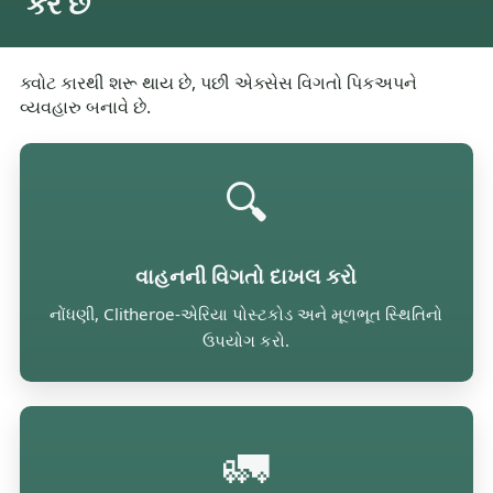
કરે છે
ક્વોટ કારથી શરૂ થાય છે, પછી એક્સેસ વિગતો પિકઅપને
વ્યવહારુ બનાવે છે.
🔍
વાહનની વિગતો દાખલ કરો
નોંધણી, Clitheroe-એરિયા પોસ્ટકોડ અને મૂળભૂત સ્થિતિનો
ઉપયોગ કરો.
🚛