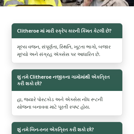
Clitheroe માં મારી સ્ક્રેપ કારની કિંમત કેટલી છે?
મૂલ્ય વજન, સંપૂર્ણતા, સ્થિતિ, ખૂટતા ભાગો, બજાર
મૂલ્યો અને સંગ્રહ ઍક્સેસ પર આધારિત છે.
શું તમે Clitheroe નજીકના ગામોમાંથી એકત્રિત
કરી શકો છો?
હા, જ્યારે પોસ્ટકોડ અને એક્સેસ નોંધ રૂટની
યોજના બનાવવા માટે પૂરતી સ્પષ્ટ હોય.
શું તમે બિન-રનર એકત્રિત કરી શકો છો?