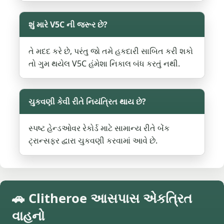
શું મારે V5C ની જરૂર છે?
તે મદદ કરે છે, પરંતુ જો તમે હકદારી સાબિત કરી શકો
તો ગુમ થયેલ V5C હંમેશા નિકાલ બંધ કરતું નથી.
ચુકવણી કેવી રીતે નિયંત્રિત થાય છે?
સ્પષ્ટ હેન્ડઓવર રેકોર્ડ માટે સામાન્ય રીતે બેંક
ટ્રાન્સફર દ્વારા ચુકવણી કરવામાં આવે છે.
🚗 Clitheroe આસપાસ એકત્રિત
વાહનો