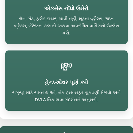
એક્સેસ નોંધો ઉમેરો
લેન, ગેટ, ફ્લેટ ટાયર, ચાવી નહીં, ખૂટતા વ્હીલ્સ, જપ્ત
બ્રેક્સ, ગેરેજના કલાકો અથવા અવરોધિત પાર્કિંગનો ઉલ્લેખ
કરો.
💸
હેન્ડઓવર પૂર્ણ કરો
સંગ્રહ માટે સંમત થાઓ, બેંક ટ્રાન્સફર ચુકવણી મેળવો અને
DVLA નિકાલ માર્ગદર્શનને અનુસરો.