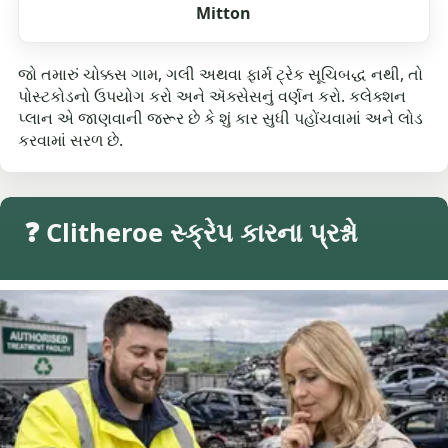
Mitton
જો તમારું ચોક્કસ ગામ, ગલી અથવા ફાર્મ ટ્રેક સૂચિબદ્ધ નથી, તો
પોસ્ટકોડનો ઉપયોગ કરો અને ઍક્સેસનું વર્ણન કરો. કલેક્શન
પ્લાન એ જાણવાની જરૂર છે કે શું કાર સુધી પહોંચવામાં અને લોડ
કરવામાં સરળ છે.
❓ Clitheroe સ્ક્રેપ કારના પ્રશ્નો