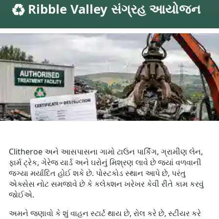
♻️ Ribble Valley સંગ્રહ આયોજન
Clitheroe અને આસપાસના ગામો ટાઉન પાર્કિંગ, ગ્રામીણ લેન,
ફાર્મ ટ્રેક, ગેરેજ યાર્ડ અને ઘરોનું મિશ્રણ લાવે છે જ્યાં વળવાની
જગ્યા મર્યાદિત હોઈ શકે છે. પોસ્ટકોડ સ્થાન આપે છે, પરંતુ
એક્સેસ નોટ સમજાવે છે કે કલેક્શન ખરેખર કેવી રીતે કામ કરવું
જોઈએ.
અમને જણાવો કે શું વાહન સ્ટાર્ટ થાય છે, રોલ કરે છે, સ્ટીયર કરે