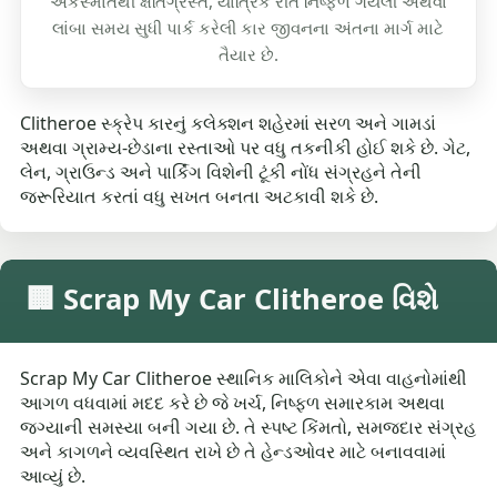
અકસ્માતથી ક્ષતિગ્રસ્ત, યાંત્રિક રીતે નિષ્ફળ ગયેલી અથવા
લાંબા સમય સુધી પાર્ક કરેલી કાર જીવનના અંતના માર્ગ માટે
તૈયાર છે.
Clitheroe સ્ક્રેપ કારનું કલેક્શન શહેરમાં સરળ અને ગામડાં
અથવા ગ્રામ્ય-છેડાના રસ્તાઓ પર વધુ તકનીકી હોઈ શકે છે. ગેટ,
લેન, ગ્રાઉન્ડ અને પાર્કિંગ વિશેની ટૂંકી નોંધ સંગ્રહને તેની
જરૂરિયાત કરતાં વધુ સખત બનતા અટકાવી શકે છે.
🏢 Scrap My Car Clitheroe વિશે
Scrap My Car Clitheroe સ્થાનિક માલિકોને એવા વાહનોમાંથી
આગળ વધવામાં મદદ કરે છે જે ખર્ચ, નિષ્ફળ સમારકામ અથવા
જગ્યાની સમસ્યા બની ગયા છે. તે સ્પષ્ટ કિંમતો, સમજદાર સંગ્રહ
અને કાગળને વ્યવસ્થિત રાખે છે તે હેન્ડઓવર માટે બનાવવામાં
આવ્યું છે.