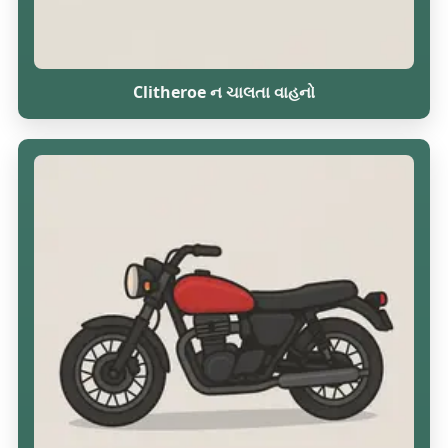
Clitheroe ન ચાલતા વાહનો