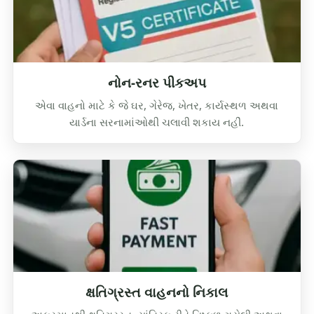
નોન-રનર પીકઅપ
એવા વાહનો માટે કે જે ઘર, ગેરેજ, ખેતર, કાર્યસ્થળ અથવા
યાર્ડના સરનામાંઓથી ચલાવી શકાય નહીં.
ક્ષતિગ્રસ્ત વાહનનો નિકાલ