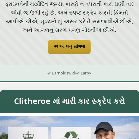
ડ્રાઇવવેની મર્યાદિત જગ્યા કારણે ન વપરાતી કારો ઘણી વાર
એવી જ ઉભી રહે છે. અમે સ્પષ્ટ સ્ક્રેપ કારની કિંમતો
આપીએ છીએ, મૂલ્યને શું અસર કરે તે સમજાવીએ છીએ,
અને આગળનું સરળ પગલું ગોઠવીએ છીએ.
🔊 આ પાનું સાંભળો
✔ Barnoldswick
✔ Earby
Clitheroe માં મારી કાર સ્ક્રેપ કરો