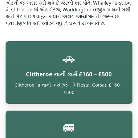
એટલી જ અસર કરી શકે છે જેટલી કાર પોતે. Whalley માં ડ્રાઇવ
વે, Clitheroe માં એક ગેરેજ, Waddington નજીક ગામની ગલી
અને ગેટ પાછળ વાહન બધાને અલગ આયોજનની જરૂર છે.
પ્રામાણિક વિગતો ક્વોટને વધુ વિશ્વસનીય બનાવે છે.
🚗
Clitheroe નાની કાર્સ £160 – £500
Clitheroe માં નાની કાર્સ (જેમ કે Fiesta, Corsa): £160 –
£500
🚐