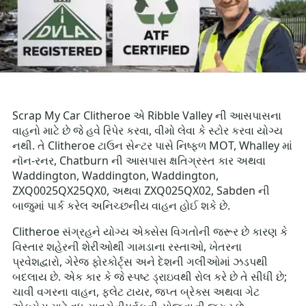
Scrap My Car Clitheroe એ Ribble Valley ની આસપાસના
વાહનો માટે છે જે હવે રિપેર કરવા, વીમો લેવા કે સ્ટોર કરવા યોગ્ય
નથી. તે Clitheroe ટાઉન સેન્ટર પાસે નિષ્ફળ MOT, Whalley માં
નૉન-રનર, Chatburn ની આસપાસ ક્ષતિગ્રસ્ત કાર અથવા
Waddington, Waddington, Waddington,
ZXQ0025QX25QX0, અથવા ZXQ025QX02, Sabden ની
બાજુમાં પાર્ક કરેલ અનિચ્છનીય વાહન હોઈ શકે છે.
Clitheroe સંગ્રહને યોગ્ય એક્સેસ વિગતોની જરૂર છે કારણ કે
વિસ્તાર શહેરની શેરીઓથી ગામડાના રસ્તાઓ, ખેતરના
પ્રવેશદ્વારો, ગેરેજ ફોરકોર્ટ્સ અને દેશની ગલીઓમાં ઝડપથી
બદલાય છે. એક કાર કે જે સ્પષ્ટ ડ્રાઇવથી રોલ કરે છે તે સીધી છે;
ચાવી વગરના વાહન, ફ્લેટ ટાયર, જપ્ત બ્રેક્સ અથવા ગેટ