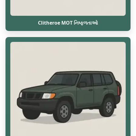
Clitheroe MOT નિષ્ફળતાઓ