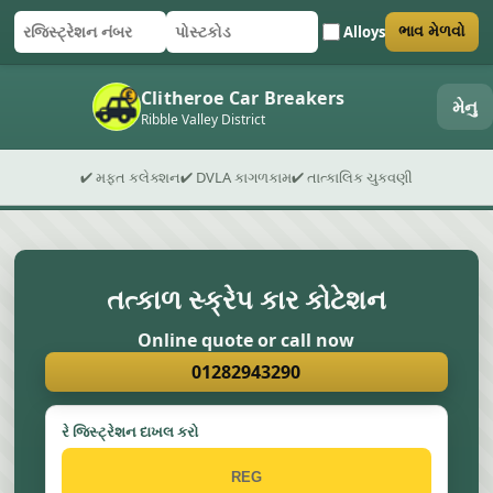
Alloys
ભાવ મેળવો
રજિસ્ટ્રેશન નંબર
પોસ્ટકોડ
ફોર્મ સબમિટ કરો
Clitheroe Car Breakers
મેનુ
Ribble Valley District
✔ મફત કલેક્શન
✔ DVLA કાગળકામ
✔ તાત્કાલિક ચુકવણી
તત્કાળ સ્ક્રેપ કાર કોટેશન
Online quote or call now
01282943290
રે જિસ્ટ્રેશન દાખલ કરો