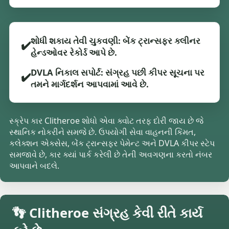
શોધી શકાય તેવી ચુકવણી: બેંક ટ્રાન્સફર ક્લીનર
✔️
હેન્ડઓવર રેકોર્ડ આપે છે.
DVLA નિકાલ સપોર્ટ: સંગ્રહ પછી કીપર સૂચના પર
✔️
તમને માર્ગદર્શન આપવામાં આવે છે.
સ્ક્રેપ કાર Clitheroe શોધો એવા ક્વોટ તરફ દોરી જાય છે જે
સ્થાનિક નોકરીને સમજે છે. ઉપયોગી સેવા વાહનની કિંમત,
કલેક્શન એક્સેસ, બેંક ટ્રાન્સફર પેમેન્ટ અને DVLA કીપર સ્ટેપ
સમજાવે છે, કાર ક્યાં પાર્ક કરેલી છે તેની અવગણના કરતો નંબર
આપવાને બદલે.
👣 Clitheroe સંગ્રહ કેવી રીતે કાર્ય