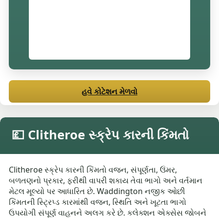
હવે કોટેશન મેળવો
💷 Clitheroe સ્ક્રેપ કારની કિંમતો
Clitheroe સ્ક્રેપ કારની કિંમતો વજન, સંપૂર્ણતા, ઉંમર,
બળતણનો પ્રકાર, ફરીથી વાપરી શકાય તેવા ભાગો અને વર્તમાન
મેટલ મૂલ્યો પર આધારિત છે. Waddington નજીક ઓછી
કિંમતની સ્ટ્રિપ્ડ કારમાંથી વજન, સ્થિતિ અને ખૂટતા ભાગો
ઉપયોગી સંપૂર્ણ વાહનને અલગ કરે છે. કલેક્શન એક્સેસ જોબને