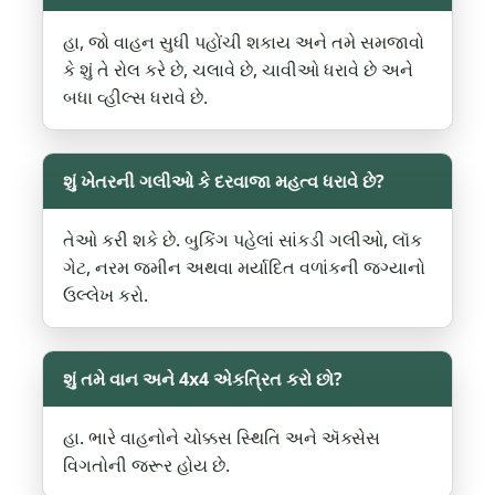
હા, જો વાહન સુધી પહોંચી શકાય અને તમે સમજાવો
કે શું તે રોલ કરે છે, ચલાવે છે, ચાવીઓ ધરાવે છે અને
બધા વ્હીલ્સ ધરાવે છે.
શું ખેતરની ગલીઓ કે દરવાજા મહત્વ ધરાવે છે?
તેઓ કરી શકે છે. બુકિંગ પહેલાં સાંકડી ગલીઓ, લૉક
ગેટ, નરમ જમીન અથવા મર્યાદિત વળાંકની જગ્યાનો
ઉલ્લેખ કરો.
શું તમે વાન અને 4x4 એકત્રિત કરો છો?
હા. ભારે વાહનોને ચોક્કસ સ્થિતિ અને ઍક્સેસ
વિગતોની જરૂર હોય છે.