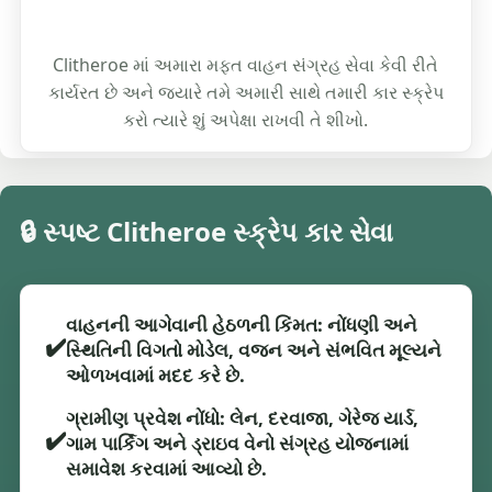
Clitheroe માં અમારા મફત વાહન સંગ્રહ સેવા કેવી રીતે
કાર્યરત છે અને જ્યારે તમે અમારી સાથે તમારી કાર સ્ક્રેપ
કરો ત્યારે શું અપેક્ષા રાખવી તે શીખો.
🔒 સ્પષ્ટ Clitheroe સ્ક્રેપ કાર સેવા
વાહનની આગેવાની હેઠળની કિંમત: નોંધણી અને
✔️
સ્થિતિની વિગતો મોડેલ, વજન અને સંભવિત મૂલ્યને
ઓળખવામાં મદદ કરે છે.
ગ્રામીણ પ્રવેશ નોંધો: લેન, દરવાજા, ગેરેજ યાર્ડ,
✔️
ગામ પાર્કિંગ અને ડ્રાઇવ વેનો સંગ્રહ યોજનામાં
સમાવેશ કરવામાં આવ્યો છે.