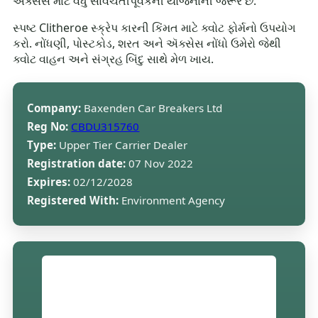
એક્સેસ માટે વધુ સાવચેતીપૂર્વકની યોજનાની જરૂર છે.
સ્પષ્ટ Clitheroe સ્ક્રેપ કારની કિંમત માટે ક્વોટ ફોર્મનો ઉપયોગ
કરો. નોંધણી, પોસ્ટકોડ, શરત અને ઍક્સેસ નોંધો ઉમેરો જેથી
ક્વોટ વાહન અને સંગ્રહ બિંદુ સાથે મેળ ખાય.
Company:
Baxenden Car Breakers Ltd
Reg No:
CBDU315760
Type:
Upper Tier Carrier Dealer
Registration date:
07 Nov 2022
Expires:
02/12/2028
Registered With:
Environment Agency