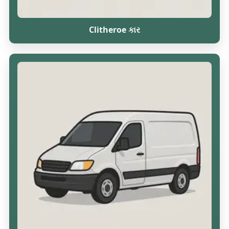
Clitheroe કાર