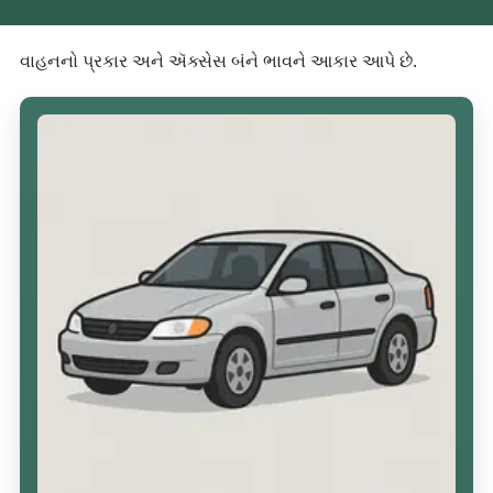
વાહનનો પ્રકાર અને ઍક્સેસ બંને ભાવને આકાર આપે છે.