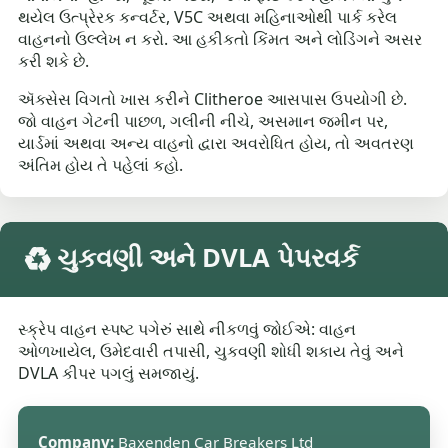
થયેલ ઉત્પ્રેરક કન્વર્ટર, V5C અથવા મહિનાઓથી પાર્ક કરેલ
વાહનનો ઉલ્લેખ ન કરો. આ હકીકતો કિંમત અને લોડિંગને અસર
કરી શકે છે.
ઍક્સેસ વિગતો ખાસ કરીને Clitheroe આસપાસ ઉપયોગી છે.
જો વાહન ગેટની પાછળ, ગલીની નીચે, અસમાન જમીન પર,
યાર્ડમાં અથવા અન્ય વાહનો દ્વારા અવરોધિત હોય, તો અવતરણ
અંતિમ હોય તે પહેલાં કહો.
♻️ ચુકવણી અને DVLA પેપરવર્ક
સ્ક્રેપ વાહન સ્પષ્ટ પગેરું સાથે નીકળવું જોઈએ: વાહન
ઓળખાયેલ, ઉમેદવારી તપાસી, ચુકવણી શોધી શકાય તેવું અને
DVLA કીપર પગલું સમજાયું.
Company:
Baxenden Car Breakers Ltd