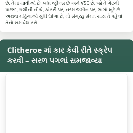
છે, તેમાં ચાવીઓ છે, બધા વ્હીલ્સ છે અને V5C છે. જો તે ગેટની
પાછળ, ગલીની નીચે, કાંકરી પર, નરમ જમીન પર, ભાગો ખૂટે છે
અથવા મહિનાઓ સુધી ઊભા છે, તો સંગ્રહ સંમત થાય તે પહેલાં
તેનો સમાવેશ કરો.
Clitheroe માં કાર કેવી રીતે સ્ક્રેપ
કરવી – સરળ પગલાં સમજાવ્યા