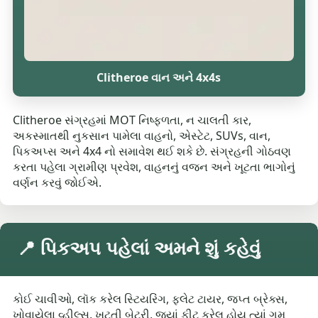
Clitheroe વાન અને 4x4s
Clitheroe સંગ્રહમાં MOT નિષ્ફળતા, ન ચાલતી કાર,
અકસ્માતથી નુકસાન પામેલા વાહનો, એસ્ટેટ, SUVs, વાન,
પિકઅપ્સ અને 4x4 નો સમાવેશ થઈ શકે છે. સંગ્રહની ગોઠવણ
કરતા પહેલા ગ્રામીણ પ્રવેશ, વાહનનું વજન અને ખૂટતા ભાગોનું
વર્ણન કરવું જોઈએ.
📍 પિકઅપ પહેલાં અમને શું કહેવું
કોઈ ચાવીઓ, લૉક કરેલ સ્ટિયરિંગ, ફ્લેટ ટાયર, જપ્ત બ્રેક્સ,
ખોવાયેલા વ્હીલ્સ, ખૂટતી બેટરી, જ્યાં ફીટ કરેલ હોય ત્યાં ગુમ