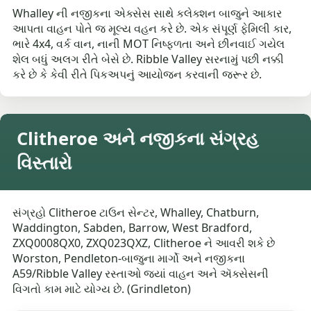
Whalley ની નજીકના એક્સેસ સાથે કલેક્શન બાજુને આકાર
આપતા વાહન પોતે જ મૂલ્ય વહન કરે છે. એક સંપૂર્ણ ફેમિલી કાર,
ભારે 4x4, વર્ક વાન, નાની MOT નિષ્ફળતા અને છીનવાઈ ગયેલ
શેલ બધું અલગ રીતે બેસે છે. Ribble Valley સરનામું પછી નક્કી
કરે છે કે કેવી રીતે પિકઅપનું આયોજન કરવાની જરૂર છે.
Clitheroe અને નજીકના સંગ્રહ
વિસ્તારો
સંગ્રહો Clitheroe ટાઉન સેન્ટર, Whalley, Chatburn,
Waddington, Sabden, Barrow, West Bradford,
ZXQ0008QX0, ZXQ023QXZ, Clitheroe ને આવરી શકે છે
Worston, Pendleton-બાજુના માર્ગો અને નજીકના
A59/Ribble Valley રસ્તાઓ જ્યાં વાહન અને ઍક્સેસની
વિગતો કામ માટે યોગ્ય છે. (Grindleton)