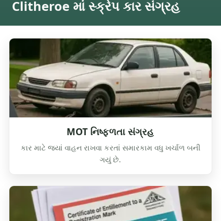
Clitheroe માં સ્ક્રેપ કાર સંગ્રહ
MOT નિષ્ફળતા સંગ્રહ
કાર માટે જ્યાં વાહન રાખવા કરતાં સમારકામ વધુ ખર્ચાળ બની
ગયું છે.