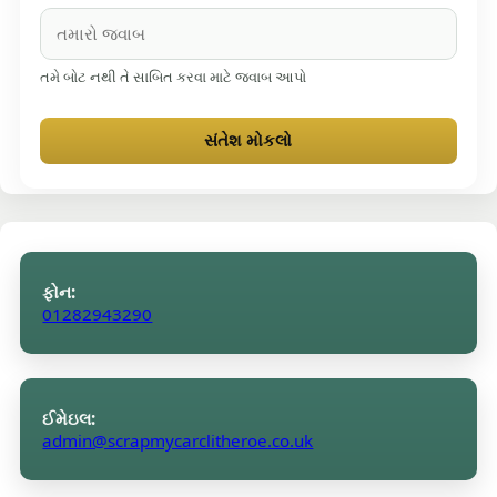
તમે બોટ નથી તે સાબિત કરવા માટે જવાબ આપો
સંતેશ મોકલો
ફોન:
01282943290
ઈમેઇલ:
admin@scrapmycarclitheroe.co.uk