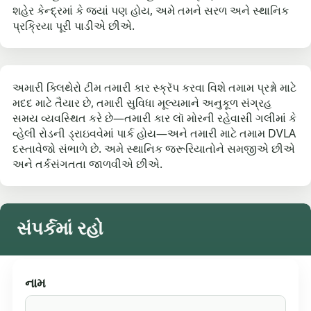
શહેર કેન્દ્રમાં કે જ્યાં પણ હોય, અમે તમને સરળ અને સ્થાનિક
પ્રક્રિયા પૂરી પાડીએ છીએ.
અમારી ક્લિથેરો ટીમ તમારી કાર સ્ક્રૅપ કરવા વિશે તમામ પ્રશ્નો માટે
મદદ માટે તૈયાર છે, તમારી સુવિધા મૂલ્યમાને અનુકૂળ સંગ્રહ
સમય વ્યવસ્થિત કરે છે—તમારી કાર લૉ મોરની રહેવાસી ગલીમાં કે
વ્હેલી રોડની ડ્રાઇવવેમાં પાર્ક હોય—અને તમારી માટે તમામ DVLA
દસ્તાવેજો સંભાળે છે. અમે સ્થાનિક જરૂરિયાતોને સમજીએ છીએ
અને તર્કસંગતતા જાળવીએ છીએ.
સંપર્કમાં રહો
નામ