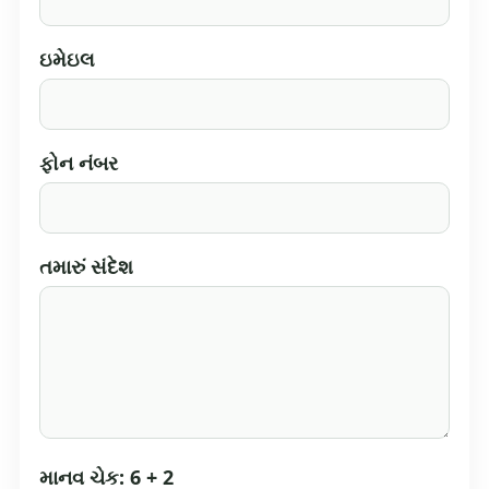
ઇમેઇલ
ફોન નંબર
તમારું સંદેશ
માનવ ચેક: 6 + 2