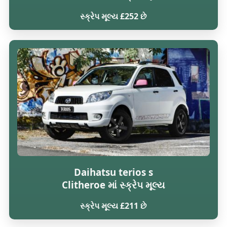
સ્ક્રેપ મૂલ્ય £252 છે
Daihatsu terios s
Clitheroe માં સ્ક્રેપ મૂલ્ય
સ્ક્રેપ મૂલ્ય £211 છે