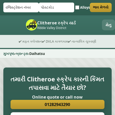
Alloys
ભાવ મેળવો
રજિસ્ટ્રેશન નંબર
પોસ્ટકોડ
ફોર્મ સબમિટ કરો
Clitheroe સ્ક્રેપ યાર્ડ
મેનુ
Ribble Valley District
✔ મફત કલેક્શન
✔ DVLA કાગળકામ
✔ તાત્કાલિક ચુકવણી
મુખપૃષ્ઠ
બ્રાન્ડ્સ
Daihatsu
તમારી Clitheroe સ્ક્રેપ કારની કિંમત
તપાસવા માટે તૈયાર છો?
Online quote or call now
01282943290