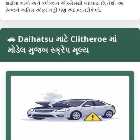
થયેલા ભાગો અને કલેક્શન ઍક્સેસથી બદલાય છે, તેથી આ
રેન્જને અંતિમ ઓફર નહીં પણ અંદાજ તરીકે લો.
🚗 Daihatsu માટે Clitheroe માં
મોડેલ મુજબ સ્ક્રેપ મૂલ્ય