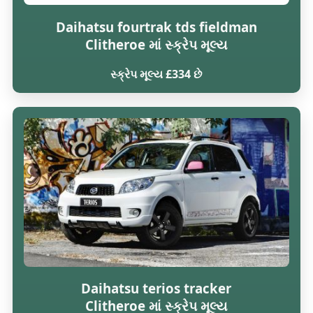
Daihatsu fourtrak tds fieldman
Clitheroe માં સ્ક્રેપ મૂલ્ય
સ્ક્રેપ મૂલ્ય £334 છે
Daihatsu terios tracker
Clitheroe માં સ્ક્રેપ મૂલ્ય