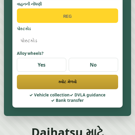
વાહનની નોંધણી
પોસ્ટકોડ
Alloy wheels?
Yes
No
ક્વોટ મેળવો
Vehicle collection
DVLA guidance
Bank transfer
Daihatsu માટે