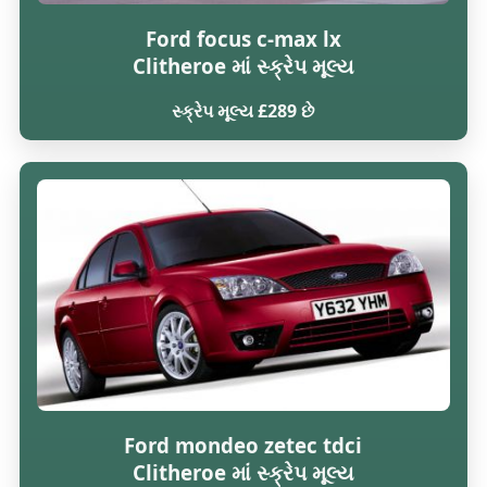
Ford focus c-max lx
Clitheroe માં સ્ક્રેપ મૂલ્ય
સ્ક્રેપ મૂલ્ય £289 છે
Ford mondeo zetec tdci
Clitheroe માં સ્ક્રેપ મૂલ્ય