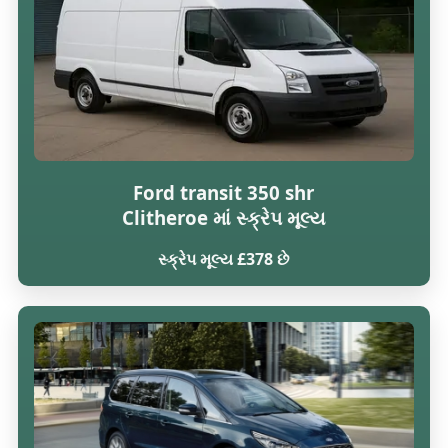
Ford transit 350 shr
Clitheroe માં સ્ક્રેપ મૂલ્ય
સ્ક્રેપ મૂલ્ય £378 છે