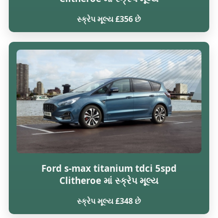
સ્ક્રેપ મૂલ્ય £356 છે
Ford s-max titanium tdci 5spd
Clitheroe માં સ્ક્રેપ મૂલ્ય
સ્ક્રેપ મૂલ્ય £348 છે