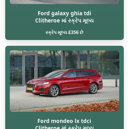
Ford galaxy ghia tdi
Clitheroe માં સ્ક્રેપ મૂલ્ય
સ્ક્રેપ મૂલ્ય £356 છે
Ford mondeo lx tdci
Clitheroe માં સ્ક્રેપ મૂલ્ય