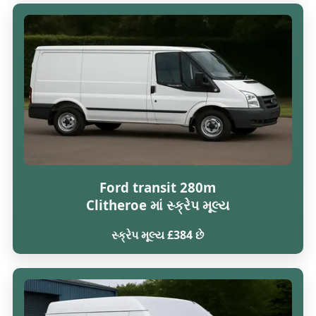
Ford transit 280m
Clitheroe માં સ્ક્રેપ મૂલ્ય
સ્ક્રેપ મૂલ્ય £384 છે