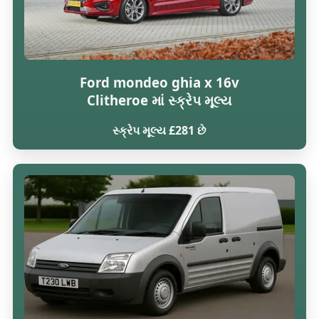
Ford mondeo ghia x 16v
Clitheroe માં સ્ક્રેપ મૂલ્ય
સ્ક્રેપ મૂલ્ય £281 છે