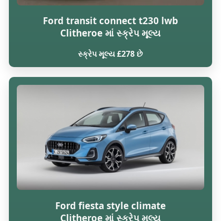
Ford transit connect t230 lwb
Clitheroe માં સ્ક્રેપ મૂલ્ય
સ્ક્રેપ મૂલ્ય £278 છે
Ford fiesta style climate
Clitheroe માં સ્ક્રેપ મૂલ્ય