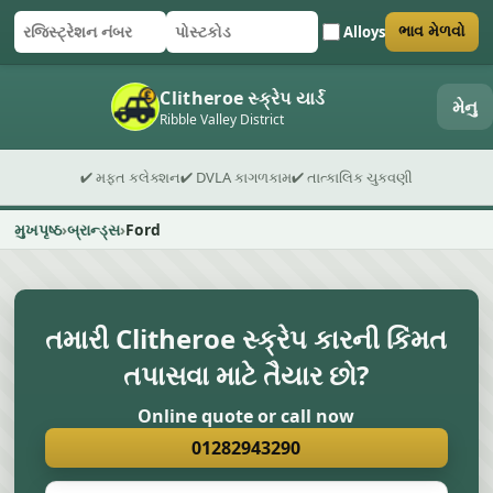
Alloys
ભાવ મેળવો
રજિસ્ટ્રેશન નંબર
પોસ્ટકોડ
ફોર્મ સબમિટ કરો
Clitheroe સ્ક્રેપ યાર્ડ
મેનુ
Ribble Valley District
✔ મફત કલેક્શન
✔ DVLA કાગળકામ
✔ તાત્કાલિક ચુકવણી
મુખપૃષ્ઠ
બ્રાન્ડ્સ
Ford
તમારી Clitheroe સ્ક્રેપ કારની કિંમત
તપાસવા માટે તૈયાર છો?
Online quote or call now
01282943290