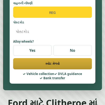
વાહનની નોંધણી
પોસ્ટકોડ
Alloy wheels?
Yes
No
ક્વોટ મેળવો
Vehicle collection
DVLA guidance
Bank transfer
Ford માટે Clitheroe માં