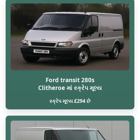
Ford transit 280s
Clitheroe માં સ્ક્રેપ મૂલ્ય
સ્ક્રેપ મૂલ્ય £294 છે