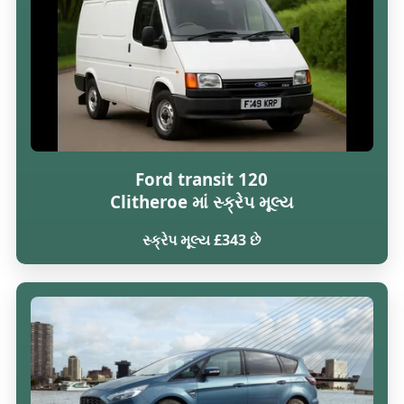
Ford transit 120
Clitheroe માં સ્ક્રેપ મૂલ્ય
સ્ક્રેપ મૂલ્ય £343 છે