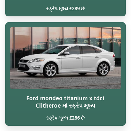
સ્ક્રેપ મૂલ્ય £289 છે
Ford mondeo titanium x tdci
Clitheroe માં સ્ક્રેપ મૂલ્ય
સ્ક્રેપ મૂલ્ય £286 છે