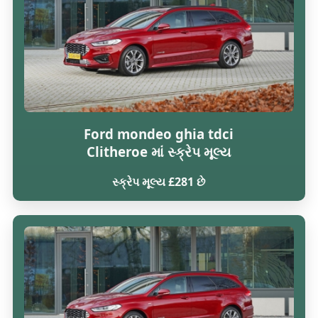
Ford mondeo ghia tdci
Clitheroe માં સ્ક્રેપ મૂલ્ય
સ્ક્રેપ મૂલ્ય £281 છે