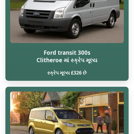
Ford transit 300s
Clitheroe માં સ્ક્રેપ મૂલ્ય
સ્ક્રેપ મૂલ્ય £326 છે