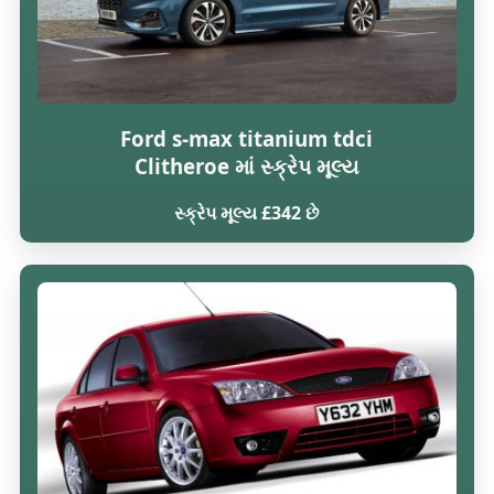
Ford s-max titanium tdci
Clitheroe માં સ્ક્રેપ મૂલ્ય
સ્ક્રેપ મૂલ્ય £342 છે