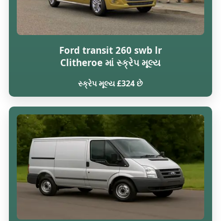
Ford transit 260 swb lr
Clitheroe માં સ્ક્રેપ મૂલ્ય
સ્ક્રેપ મૂલ્ય £324 છે