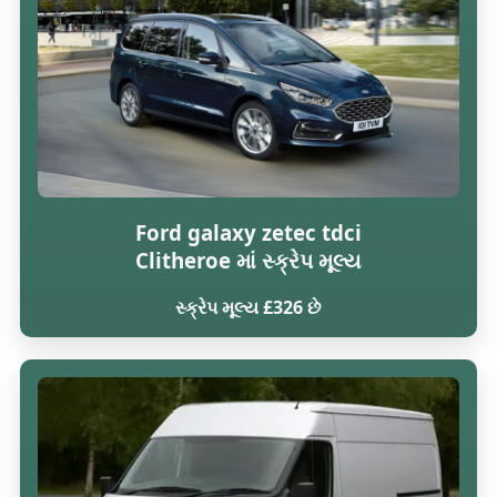
Ford galaxy zetec tdci
Clitheroe માં સ્ક્રેપ મૂલ્ય
સ્ક્રેપ મૂલ્ય £326 છે