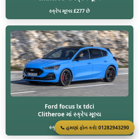
સ્ક્રેપ મૂલ્ય £277 છે
Ford focus lx tdci
Clitheroe માં સ્ક્રેપ મૂલ્ય
સ્ક્રેપ મૂલ્ય £277 છે
📞 હમણાં ફોન કરો: 01282943290