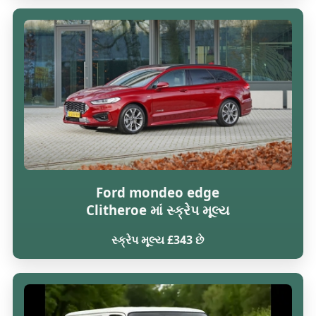
Ford mondeo edge
Clitheroe માં સ્ક્રેપ મૂલ્ય
સ્ક્રેપ મૂલ્ય £343 છે