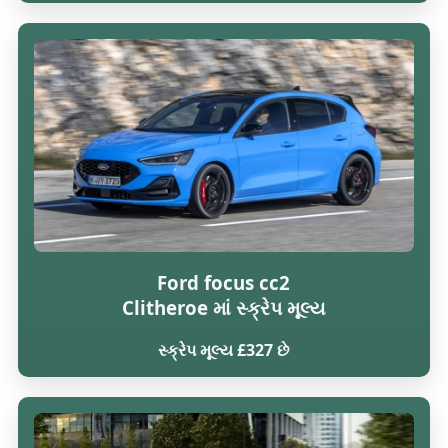
Ford focus cc2
Clitheroe માં સ્ક્રેપ મૂલ્ય
સ્ક્રેપ મૂલ્ય £327 છે