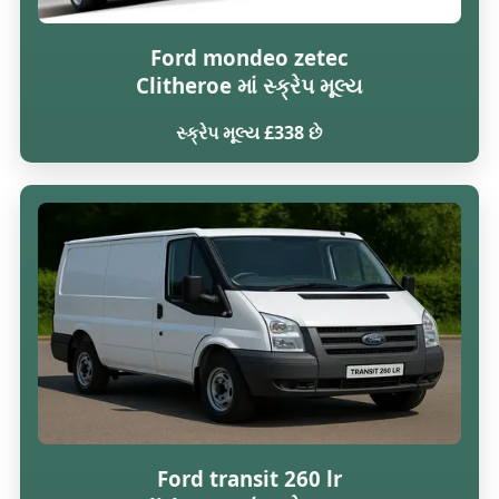
Ford mondeo zetec
Clitheroe માં સ્ક્રેપ મૂલ્ય
સ્ક્રેપ મૂલ્ય £338 છે
Ford transit 260 lr