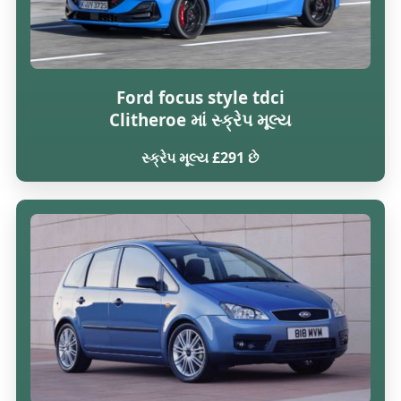
Ford focus style tdci
Clitheroe માં સ્ક્રેપ મૂલ્ય
સ્ક્રેપ મૂલ્ય £291 છે