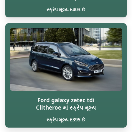
સ્ક્રેપ મૂલ્ય £403 છે
Ford galaxy zetec tdi
Clitheroe માં સ્ક્રેપ મૂલ્ય
સ્ક્રેપ મૂલ્ય £395 છે