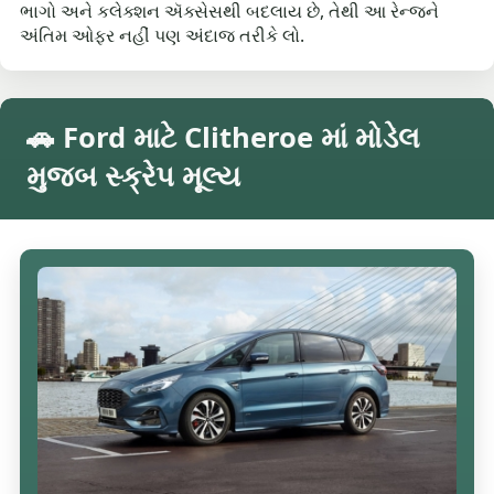
ભાગો અને કલેક્શન ઍક્સેસથી બદલાય છે, તેથી આ રેન્જને
અંતિમ ઓફર નહીં પણ અંદાજ તરીકે લો.
🚗 Ford માટે Clitheroe માં મોડેલ
મુજબ સ્ક્રેપ મૂલ્ય