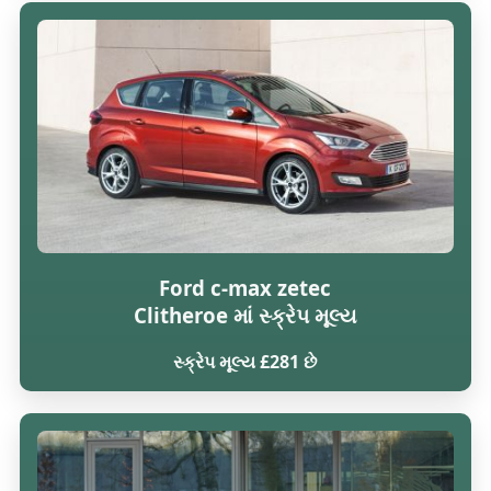
Ford c-max zetec
Clitheroe માં સ્ક્રેપ મૂલ્ય
સ્ક્રેપ મૂલ્ય £281 છે