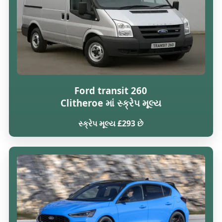
Ford transit 260
Clitheroe માં સ્ક્રેપ મૂલ્ય
સ્ક્રેપ મૂલ્ય £293 છે