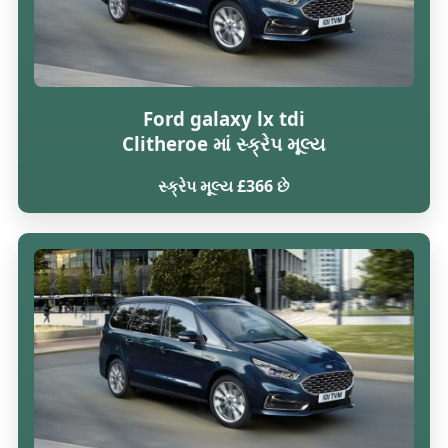
Ford galaxy lx tdi
Clitheroe માં સ્ક્રેપ મૂલ્ય
સ્ક્રેપ મૂલ્ય £366 છે