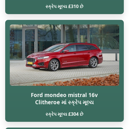
સ્ક્રેપ મૂલ્ય £310 છે
Ford mondeo mistral 16v
Clitheroe માં સ્ક્રેપ મૂલ્ય
સ્ક્રેપ મૂલ્ય £304 છે